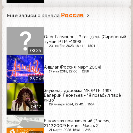
Россия
Ещё записи с канала
Олег Газманов - Этот день (Сиреневый
туман, РТР, ~1998)
20 ноября 2023, 18:44
1504
03:25
Аншлаг (Россия, март 2004)
17 мая 2015, 22:06
2818
38:04
Звуковая дорожка МК (РТР, 1997)
Валерий Леонтьев - “Я позабыл твоё
лицо”
29 января 2024, 22:42
1554
04:17
В поисках приключений (Россия,
21.12.2002) Египет. Часть 2
21 марта 2026, 16:01
245