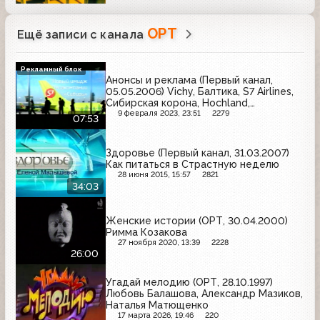
ОРТ
Ещё записи с канала
Рекламный блок
Анонсы и реклама (Первый канал,
05.05.2006) Vichy, Балтика, S7 Airlines,
Сибирская корона, Hochland,
Арсенальное, Крутышка, Colgate,
9 февраля 2023, 23:51
2279
07:53
Ярпиво, Elseve, Bagbier, Билайн, Tuborg,
Активиа
Здоровье (Первый канал, 31.03.2007)
Как питаться в Страстную неделю
28 июня 2015, 15:57
2821
34:03
Женские истории (ОРТ, 30.04.2000)
Римма Козакова
27 ноября 2020, 13:39
2228
26:00
Угадай мелодию (ОРТ, 28.10.1997)
Любовь Балашова, Александр Мазиков,
Наталья Матющенко
17 марта 2026, 19:46
220