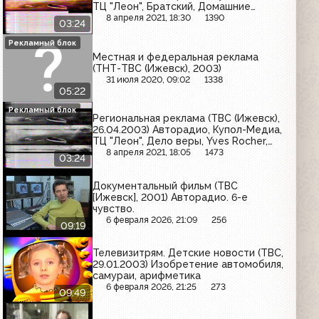
ТЦ "Леон", Братский, Домашние
друзья, Жидкие обои, Седьмое небо,
8 апреля 2021, 18:30
1390
03:24
Сбербанк России, Дзержинец,
Мировой инструмент
Рекламный блок
Местная и федеральная реклама
(ТНТ-ТВС (Ижевск), 2003)
31 июля 2020, 09:02
1338
05:22
Рекламный блок
Региональная реклама (ТВС (Ижевск),
26.04.2003) Авторадио, Купол-Медиа,
ТЦ "Леон", Дело веры, Yves Rocher,
Седьмое небо, Золинг, Сбербанк
8 апреля 2021, 18:05
1473
03:24
России, Дзержинец
Документальный фильм (ТВС
[Ижевск], 2001) Авторадио. 6-е
чувство.
6 февраля 2026, 21:09
256
09:19
Телевизитрям. Детские новости (ТВС,
29.01.2003) Изобретение автомобиля,
самураи, арифметика
6 февраля 2026, 21:25
273
09:49