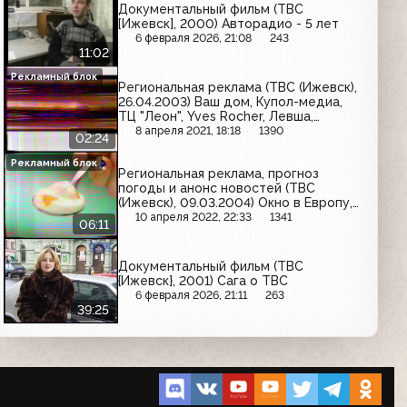
Документальный фильм (ТВС
[Ижевск], 2000) Авторадио - 5 лет
6 февраля 2026, 21:08
243
11:02
Рекламный блок
Региональная реклама (ТВС (Ижевск),
26.04.2003) Ваш дом, Купол-медиа,
ТЦ "Леон", Yves Rocher, Левша,
Братский, Домашние друзья, Седьмое
8 апреля 2021, 18:18
1390
02:24
небо, Жидкие обои, Дзержинец
Рекламный блок
Региональная реклама, прогноз
погоды и анонс новостей (ТВС
(Ижевск), 09.03.2004) Окно в Европу,
Радио Шансон, Премьер, Левша, Yves
10 апреля 2022, 22:33
1341
06:11
Rocher, Ювелиры Урала, DeBa, Donna
Ceramica
Документальный фильм (ТВС
{Ижевск}, 2001) Сага о ТВС
6 февраля 2026, 21:11
263
39:25