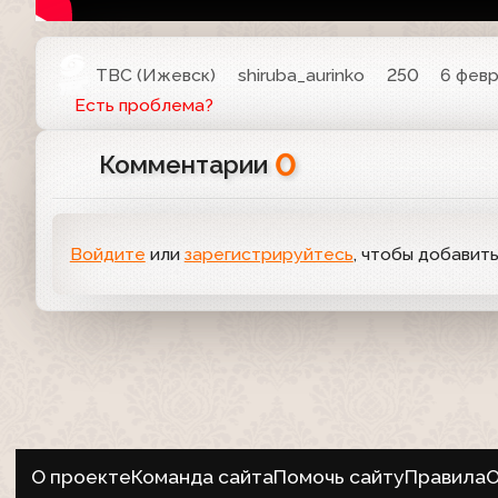
ТВС (Ижевск)
shiruba_aurinko
250
6 февр
Есть проблема?
0
Комментарии
Войдите
или
зарегистрируйтесь
, чтобы добавит
О проекте
Команда сайта
Помочь сайту
Правила
О