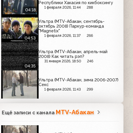
Республики Хакасия по кикбоксингу
1 февраля 2026, 11:44
288
04:18
Ультра (MTV-Абакан, сентябрь-
октябрь 2008) Паркур-команда
"Magnetix"
1 февраля 2026, 11:37
266
04:53
Ультра (MTV-Абакан, апрель-май
2008) Как читать рэп?
31 января 2026, 18:50
246
04:35
Ультра (MTV-Абакан, зима 2006-2007)
Секс
1 февраля 2026, 11:43
299
MTV-Абакан
Ещё записи с канала