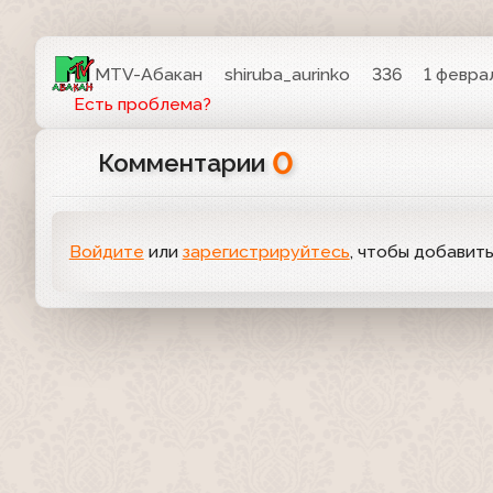
MTV-Абакан
shiruba_aurinko
336
1 феврал
Есть проблема?
0
Комментарии
Войдите
или
зарегистрируйтесь
, чтобы добавит