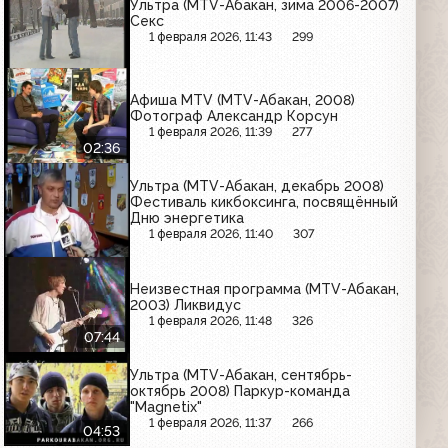
Ультра (MTV-Абакан, зима 2006-2007)
Секс
1 февраля 2026, 11:43
299
Афиша MTV (MTV-Абакан, 2008)
Фотограф Александр Корсун
1 февраля 2026, 11:39
277
02:36
Ультра (MTV-Абакан, декабрь 2008)
Фестиваль кикбоксинга, посвящённый
Дню энергетика
1 февраля 2026, 11:40
307
Неизвестная программа (MTV-Абакан,
2003) Ликвидус
1 февраля 2026, 11:48
326
07:44
Ультра (MTV-Абакан, сентябрь-
октябрь 2008) Паркур-команда
"Magnetix"
1 февраля 2026, 11:37
266
04:53