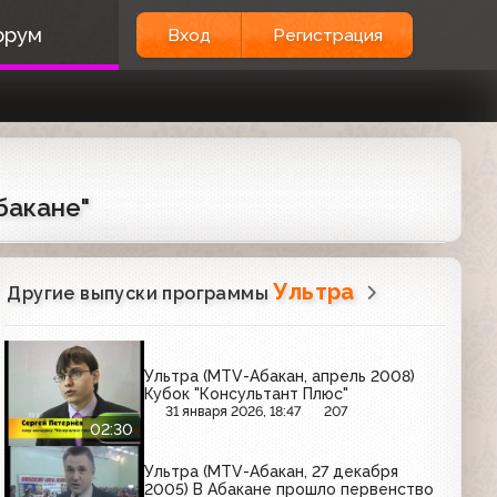
орум
Вход
Регистрация
бакане"
Ультра
Другие выпуски программы
Ультра (MTV-Абакан, апрель 2008)
Кубок "Консультант Плюс"
31 января 2026, 18:47
207
02:30
Ультра (MTV-Абакан, 27 декабря
2005) В Абакане прошло первенство