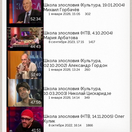
Школа злословия (Культура, 19.01.2004)
Михаил Горбачёв
1 января 2026, 15:05
302
52:34
Школа злословия (НТВ, 4.10.2004)
Мария Арбатова
8 сентября 2023, 17:15
1417
44:43
Школа злословия (Культура,
02.10.2002) Александр Гордон
1 января 2026, 13:24
260
51:49
Школа злословия (Культура,
10.03.2003) Николай Цискаридзе
1 января 2026, 14:14
349
47:56
Школа злословия (НТВ, 14.11.2005) Олег
Кулик
8 октября 2022, 16:14
1866
41:51