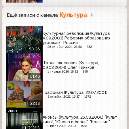
Культура
Ещё записи с канала
Культурная революция (Культура,
4.09.2003) Реформа образования
угрожает России
26 октября 2024, 23:50
752
50:36
Школа злословия (Культура,
09.02.2004) Олег Тиньков
1 января 2026, 15:22
345
51:46
Графоман (Культура, 22.07.2001)
8 октября 2022, 16:37
1572
22:18
Анонс
Анонсы (Культура, 25.03.2006) "Культ
кино", "Юнона и Авось", "Большие"
9 июля 2023, 20:23
1584