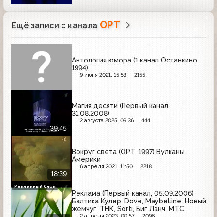
ОРТ
Ещё записи с канала
Антология юмора (1 канал Останкино,
1994)
9 июня 2021, 15:53
2155
Магия десяти (Первый канал,
31.08.2008)
2 августа 2025, 09:36
444
39:45
Вокруг света (ОРТ, 1997) Вулканы
Америки
6 апреля 2021, 11:50
2218
18:39
Рекламный блок
Реклама (Первый канал, 05.09.2006)
Балтика Кулер, Dove, Maybelline, Новый
жемчуг, ТНК, Sorti, Биг Ланч, МТС,
Красный восток, Milka, Сто рецептов
2 апреля 2023, 00:57
2096