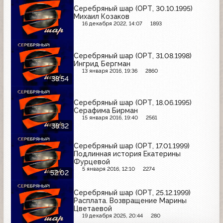
Серебряный шар (ОРТ, 30.10.1995)
Михаил Козаков
16 декабря 2022, 14:07
1893
Серебряный шар (ОРТ, 31.08.1998)
Ингрид Бергман
13 января 2016, 19:36
2860
38:54
Серебряный шар (ОРТ, 18.06.1995)
Серафима Бирман
15 января 2016, 19:40
2561
38:32
Серебряный шар (ОРТ, 17.01.1999)
Подлинная история Екатерины
Фурцевой
5 января 2016, 12:10
2274
52:02
Серебряный шар (ОРТ, 25.12.1999)
Расплата. Возвращение Марины
Цветаевой
19 декабря 2025, 20:44
280