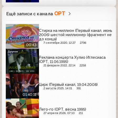
ОРТ
Ещё записи с канала
Стирка на миллион (Первый канал, июнь
2006) шестой миллионер (фрагмент не
до конца)
7 сентября 2020, 12:27
2796
00:43
Другое
Реклама концерта Хулио Иглесиаса
(ОРТ, 11.06.1995)
21 февраля 2022, 22:14
2258
Цирк (Первый канал, 19.04.2008)
2 августа 2025, 14:01
391
01:40:11
Лего-го (ОРТ, весна 1995)
27 апреля 2026, 07:10
211