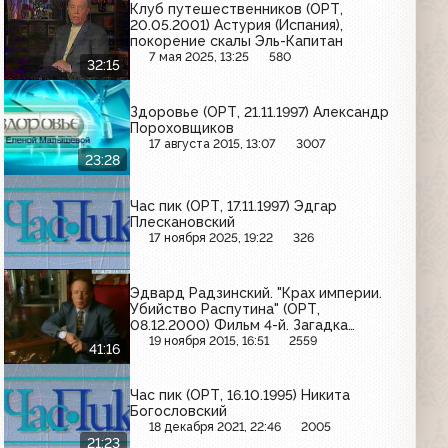
Клуб путешественников (ОРТ,
20.05.2001) Астурия (Испания),
покорение скалы Эль-Капитан
7 мая 2025, 13:25
580
32:15
Здоровье (ОРТ, 21.11.1997) Александр
Пороховщиков
17 августа 2015, 13:07
3007
23:28
Час пик (ОРТ, 17.11.1997) Эдгар
Плескановский
17 ноября 2025, 19:22
326
Эдвард Радзинский. "Крах империи.
Убийство Распутина" (ОРТ,
08.12.2000) Фильм 4-й. Загадка
убийства.
19 ноября 2015, 16:51
2559
41:16
Час пик (ОРТ, 16.10.1995) Никита
Богословский
18 декабря 2021, 22:46
2005
21:23