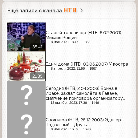
НТВ
Ещё записи с канала
Старый телевизор (НТВ, 6.02.2001)
Михаил Рощин
8 мая 2023, 18:47
1363
35:41
Едим дома (НТВ, 03.06.2007) У костра
8 апреля 2022, 21:56
1967
21:35
Сегодня (НТВ, 2.04.2003) Война в
Ираке, захват самолёта в Гаване,
смягчение приговора организатору
погрома на рынке в Царицыно
13 октября 2023, 17:38
1446
Своя игра (НТВ, 28.12.2003) Эдигер -
Подольный - Друзь
8 мая 2023, 16:39
1620