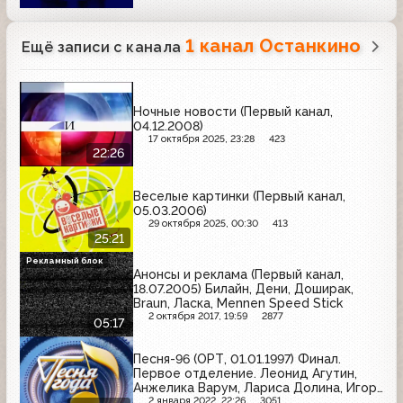
1 канал Останкино
Ещё записи с канала
Ночные новости (Первый канал,
04.12.2008)
17 октября 2025, 23:28
423
22:26
Веселые картинки (Первый канал,
05.03.2006)
29 октября 2025, 00:30
413
25:21
Рекламный блок
Анонсы и реклама (Первый канал,
18.07.2005) Билайн, Дени, Доширак,
Braun, Ласка, Mennen Speed Stick
2 октября 2017, 19:59
2877
05:17
Песня-96 (ОРТ, 01.01.1997) Финал.
Первое отделение. Леонид Агутин,
Анжелика Варум, Лариса Долина, Игорь
Николаев и др.
2 января 2022, 22:26
3051