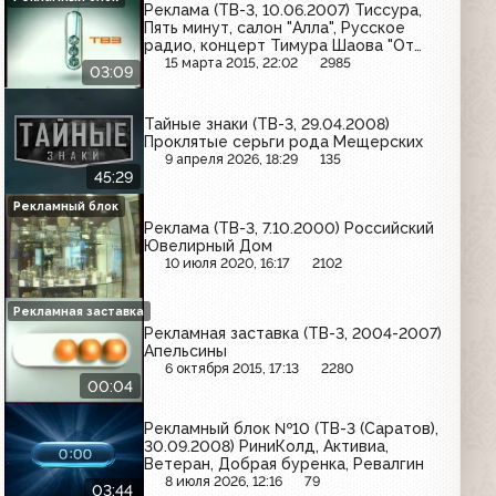
Реклама (ТВ-3, 10.06.2007) Тиссура,
Пять минут, салон "Алла", Русское
радио, концерт Тимура Шаова "От
бодлера до частицы", Dove, Head &
15 марта 2015, 22:02
2985
03:09
Shoulders, Maggi
Тайные знаки (ТВ-3, 29.04.2008)
Проклятые серьги рода Мещерских
9 апреля 2026, 18:29
135
45:29
Рекламный блок
Реклама (ТВ-3, 7.10.2000) Российский
Ювелирный Дом
10 июля 2020, 16:17
2102
Рекламная заставка
Рекламная заставка (ТВ-3, 2004-2007)
Апельсины
6 октября 2015, 17:13
2280
00:04
Рекламный блок №10 (ТВ-3 (Саратов),
30.09.2008) РиниКолд, Активиа,
Ветеран, Добрая буренка, Ревалгин
8 июля 2026, 12:16
79
03:44