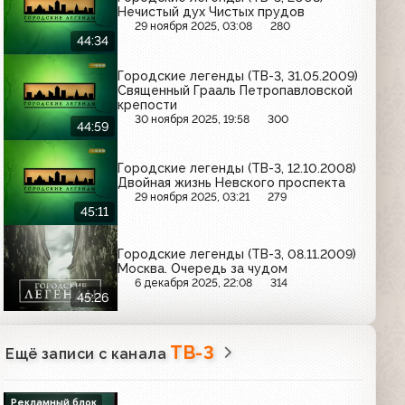
Нечистый дух Чистых прудов
29 ноября 2025, 03:08
280
44:34
Городские легенды (ТВ-3, 31.05.2009)
Священный Грааль Петропавловской
крепости
30 ноября 2025, 19:58
300
44:59
Городские легенды (ТВ-3, 12.10.2008)
Двойная жизнь Невского проспекта
29 ноября 2025, 03:21
279
45:11
Городские легенды (ТВ-3, 08.11.2009)
Москва. Очередь за чудом
6 декабря 2025, 22:08
314
45:26
ТВ-3
Ещё записи с канала
Рекламный блок