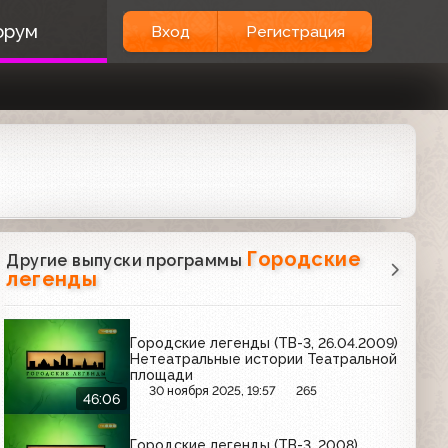
орум
Вход
Регистрация
Городские
Другие выпуски программы
легенды
Городские легенды (ТВ-3, 26.04.2009)
Нетеатральные истории Театральной
площади
30 ноября 2025, 19:57
265
46:06
Городские легенды (ТВ-3, 2008)