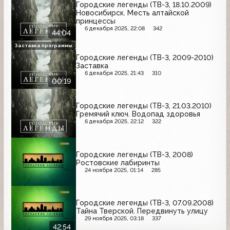
Городские легенды (ТВ-3, 18.10.2009)
Новосибирск. Месть алтайской
принцессы
6 декабря 2025, 22:08
342
44:04
Заставка программы
Городские легенды (ТВ-3, 2009-2010)
Заставка
6 декабря 2025, 21:43
310
00:19
Городские легенды (ТВ-3, 21.03.2010)
Гремячий ключ. Водопад здоровья
6 декабря 2025, 22:12
322
Городские легенды (ТВ-3, 2008)
Ростовские лабиринты
24 ноября 2025, 01:14
285
Городские легенды (ТВ-3, 07.09.2008)
Тайна Тверской. Передвинуть улицу
29 ноября 2025, 03:18
337
42:54