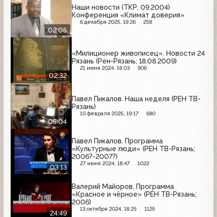
Наши новости (ТКР, 09.2004)
Конференция «Климат доверия»
6 декабря 2025, 19:26
258
02:05
«Милиционер живописец». Новости 24
Рязань (Рен-Рязань; 18.08.2009)
21 июня 2024, 18:03
906
02:32
Павел Пикалов. Наша неделя (РЕН ТВ-
Рязань)
10 февраля 2025, 19:17
680
05:04
Павел Пикалов. Программа
«Культурные люди» (РЕН ТВ-Рязань;
2006?-2007?)
27 июня 2024, 18:47
1022
03:13
Валерий Майоров. Программа
«Красное и чёрное» (РЕН ТВ-Рязань;
2006)
13 октября 2024, 18:25
1125
24:49