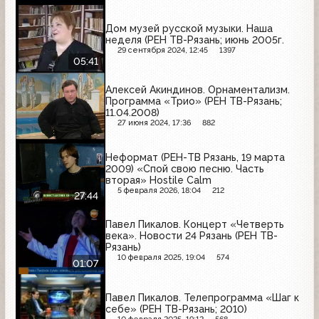
Дом музей русской музыки. Наша
неделя (РЕН ТВ-Рязань; июнь 2005г.
29 сентября 2024, 12:45
1397
05:41
Алексей Акиндинов. Орнаментализм.
Программа «Трио» (РЕН ТВ-Рязань;
11.04.2008)
27 июня 2024, 17:36
882
Неформат (РЕН-ТВ Рязань, 19 марта
2009) «Спой свою песню. Часть
вторая» Hostile Calm
5 февраля 2026, 18:04
212
27:44
Павел Пикалов. Концерт «Четверть
века». Новости 24 Рязань (РЕН ТВ-
Рязань)
10 февраля 2025, 19:04
574
01:07
Павел Пикалов. Телепрограмма «Шаг к
себе» (РЕН ТВ-Рязань; 2010)