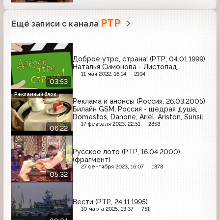
РТР
Ещё записи с канала
Доброе утро, страна! (РТР, 04.01.1999)
Наталья Симонова - Листопад
11 мая 2022, 16:14
2194
03:53
Рекламный блок
Реклама и анонсы (Россия, 26.03.2005)
Билайн GSM, Россия - щедрая душа,
Domestos, Danone, Ariel, Ariston, Sunsilk,
Даниссимо, Kia, Philips, Rama, Активиа
17 февраля 2023, 22:51
2858
06:22
Русское лото (РТР, 16.04.2000)
(фрагмент)
27 сентября 2023, 16:07
1378
05:32
Вести (РТР, 24.11.1995)
10 марта 2025, 13:37
751