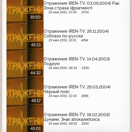
Отражение (REN-TV, 03.09.2004) Рак.
Зона страха (фрагмент)
23 мая 2015, 12:04
2704
39:50
Отражение (REN-TV, 26.11.2004)
Соблазн по-русски
23 мая 2015, 12:01
4294
45:13
Отражение (REN-TV, 14.04.2003)
Подиум
22 мая 2015, 06:34
2330
44:32
Отражение (REN-TV, 26.03.2004)
Чёрный пояс
23 мая 2015, 12:03
2895
46:17
Отражение (REN-TV, 18.02.2005)
Цунами. Знак апокалипсиса
24 мая 2015, 09:52
2244
45:01