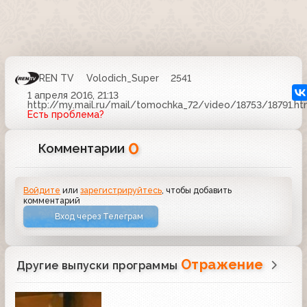
REN TV
Volodich_Super
2541
1 апреля 2016, 21:13
http://my.mail.ru/mail/tomochka_72/video/18753/18791.ht
Есть проблема?
0
Комментарии
Войдите
или
зарегистрируйтесь
, чтобы добавить
комментарий
Вход через Телеграм
Отражение
Другие выпуски программы