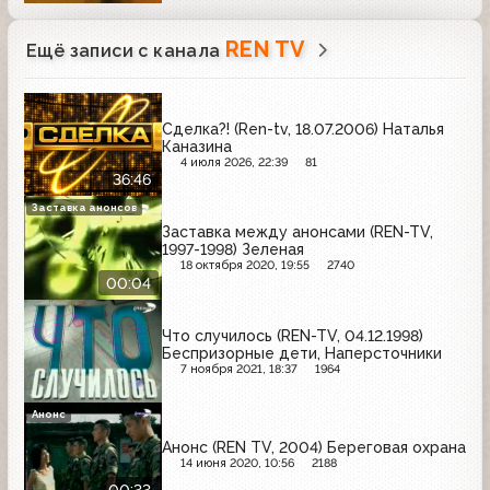
REN TV
Ещё записи с канала
Сделка?! (Ren-tv, 18.07.2006) Наталья
Каназина
4 июля 2026, 22:39
81
36:46
Заставка анонсов
Заставка между анонсами (REN-TV,
1997-1998) Зеленая
18 октября 2020, 19:55
2740
00:04
Что случилось (REN-TV, 04.12.1998)
Беспризорные дети, Наперсточники
7 ноября 2021, 18:37
1964
Анонс
Анонс (REN TV, 2004) Береговая охрана
14 июня 2020, 10:56
2188
00:33