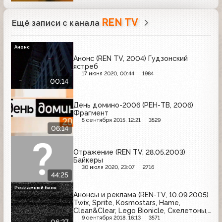
REN TV
Ещё записи с канала
Анонс
Анонс (REN TV, 2004) Гудзонский
ястреб
17 июня 2020, 00:44
1984
00:14
День домино-2006 (РЕН-ТВ, 2006)
Фрагмент
5 сентября 2015, 12:21
3529
06:14
Отражение (REN TV, 28.05.2003)
Байкеры
30 июля 2020, 23:07
2716
44:25
Рекламный блок
Анонсы и реклама (REN-TV, 10.09.2005)
Twix, Sprite, Kosmostars, Hame,
Clean&Clear, Lego Bionicle, Скелетоны,
Вокруг Света, Ehrmann, Starburst,
9 сентября 2018, 16:13
3571
06:27