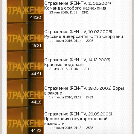
Отражение (REN-TV, 11.06.2004)
Команда особого назначения
23 мая 2015, 11:59
2181
44:30
Отражение (REN-TV, 10.02.2006)
Русские диверсанты. Отто Скорцени
1 апреля 2016, 21:14
2225
45:31
Отражение (REN-TV, 14.12.2003)
Красные водолазы
21 мая 2015, 20:46
2211
44:51
Отражение (REN-TV, 19.05.2003) Воры
в законе
1 апреля 2016, 21:11
2483
44:18
Отражение (REN-TV, 26.05.2006)
Провокация государственной
важности
1 апреля 2016, 21:13
2535
44:22