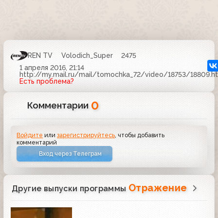
REN TV
Volodich_Super
2475
1 апреля 2016, 21:14
http://my.mail.ru/mail/tomochka_72/video/18753/18809.h
Есть проблема?
0
Комментарии
Войдите
или
зарегистрируйтесь
, чтобы добавить
комментарий
Вход через Телеграм
Отражение
Другие выпуски программы