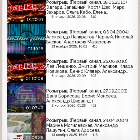
Розыгрыш (Первый канал, 18.06.2010)
Эдгард Запашный, Костя Цзю, Марк
Захаров, Ольга Кабо, Елена
Дробышева, Владимир Долинский
6 января 2026, 22:08
310
01:10:21
Розыгрыш (Первый канал, 03.04.2004)
Александр Панкратов-Черный, Николай
Басков, Анастасия Макаревич
13 ноября 2025, 16:02
415
01:19:16
Розыгрыш (Первый канал, 25.06.2010)
Лев Лещенко, Дмитрий Маликов, Клара
Новикова, Денис Клявер, Александр
Носик, Лариса Лужина, Анна
6 января 2026, 22:09
393
01:10:08
Семенович
Розыгрыш (Первый канал, 27.09.2003)
Дана Борисова, Борис Моисеев,
Александр Ширвиндт
2 ноября 2025, 01:28
452
01:07:49
Розыгрыш (Первый канал, 24.04.2004)
Марина Могилевская, Александр
Пашутин, Ольга Аросева
13 ноября 2025, 16:06
418
01:09:26