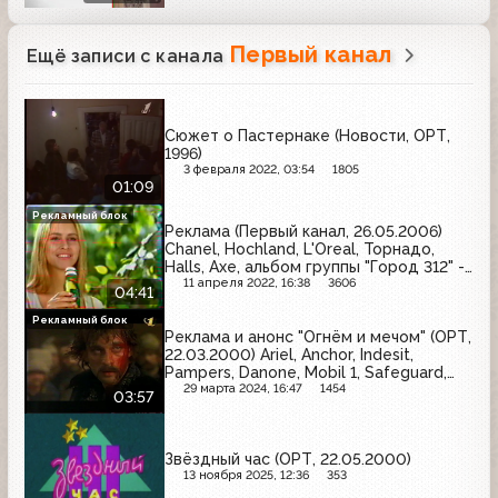
Первый канал
Ещё записи с канала
Сюжет о Пастернаке (Новости, ОРТ,
1996)
3 февраля 2022, 03:54
1805
01:09
Рекламный блок
Реклама (Первый канал, 26.05.2006)
Chanel, Hochland, L'Oreal, Торнадо,
Halls, Axe, альбом группы "Город 312" -
"Вне зоны доступа", Heineken, Rowenta,
11 апреля 2022, 16:38
3606
04:41
Bagbier, Garnier, Активиа
Рекламный блок
Реклама и анонс "Огнём и мечом" (ОРТ,
22.03.2000) Ariel, Anchor, Indesit,
Pampers, Danone, Mobil 1, Safeguard,
Nivea, Margaret Astor, Darling
29 марта 2024, 16:47
1454
03:57
Звёздный час (ОРТ, 22.05.2000)
13 ноября 2025, 12:36
353