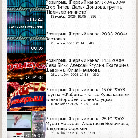
Розыгрыш (Первый канал, 17.04.2004)
Егор Титов, Дарья Донцова, группа
"Премьер-министр"
13 ноября 2025, 16:05
399
01:13:22
Заставка программы
Розыгрыш (Первый канал, 2003-2004)
Заставка
2 ноября 2025, 01:14
419
00:16
Розыгрыш (Первый канал, 14.11.2009)
Лева БИ-2, Алексей Ягудин, Екатерина
Шаврина, Юлия Началова
25 декабря 2025, 17:53
332
01:24:48
Розыгрыш (Первый канал, 15.06.2007)
Группа «Фабрика», Отар Кушанашвили,
Елена Воробей, Ирина Слуцкая
18 декабря 2025, 22:59
381
Розыгрыш (Первый канал, 25.10.2003)
Мурат Насыров, Анастасия Волочкова,
Владимир Сорокин
2 ноября 2025, 01:30
414
01:15:07