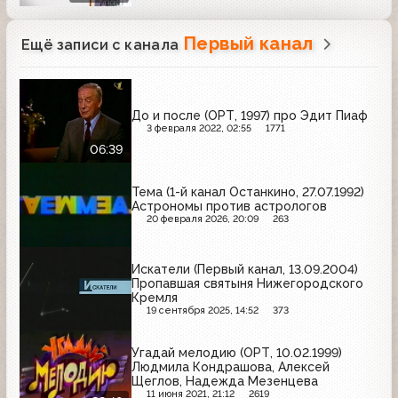
Первый канал
Ещё записи с канала
До и после (ОРТ, 1997) про Эдит Пиаф
3 февраля 2022, 02:55
1771
06:39
Тема (1-й канал Останкино, 27.07.1992)
Астрономы против астрологов
20 февраля 2026, 20:09
263
Искатели (Первый канал, 13.09.2004)
Пропавшая святыня Нижегородского
Кремля
19 сентября 2025, 14:52
373
Угадай мелодию (ОРТ, 10.02.1999)
Людмила Кондрашова, Алексей
Щеглов, Надежда Мезенцева
11 июня 2021, 21:12
2619