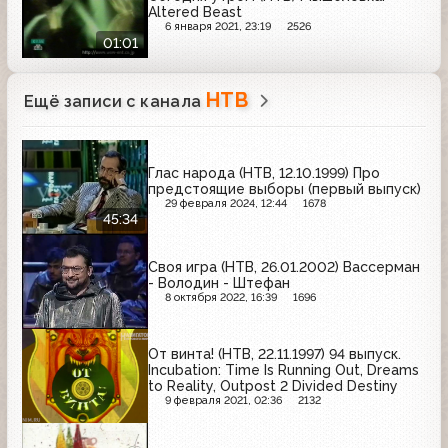
Altered Beast
6 января 2021, 23:19
2526
01:01
НТВ
Ещё записи с канала
Глас народа (НТВ, 12.10.1999) Про
предстоящие выборы (первый выпуск)
29 февраля 2024, 12:44
1678
45:34
Своя игра (НТВ, 26.01.2002) Вассерман
- Володин - Штефан
8 октября 2022, 16:39
1696
От винта! (НТВ, 22.11.1997) 94 выпуск.
Incubation: Time Is Running Out, Dreams
to Reality, Outpost 2 Divided Destiny
9 февраля 2021, 02:36
2132