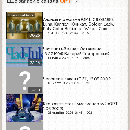
ОРТ
Ещё записи с канала
Рекламный блок
Анонсы и реклама (ОРТ, 08.03.1997)
Luna, Калпол, Юникап, Golden Lady,
Poly Color Brilliance, Wispa, Союз,
Дуовит, Tic Tac
4 марта 2020, 23:53
3107
06:25
Час пик (1-й канал Останкино,
13.07.1994) Валерий Тодоровский
14 марта 2021, 22:15
2165
22:28
Человек и закон (ОРТ, 16.05.2002)
10 марта 2025, 13:39
829
39:13
Кто хочет стать миллионером? (ОРТ,
1.06.2002)
25 октября 2024, 18:45
992