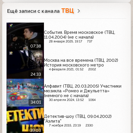
ТВЦ
Ещё записи с канала
События. Время московское (ТВЦ,
11.04.2004) (не с начала)
28 января 2025, 19:17
737
07:38
Москва на все времена (ТВЦ, 2002)
История московского метро
4 февраля 2021, 01:52
2002
24:33
Алфавит (ТВЦ, 20.03.2005) Участники
мюзикла «Ромео и Джульетта»
(немного не с начала)
30 апреля 2024, 13:52
1064
34:01
Детектив-шоу (ТВЦ, 09.04.2002)
"Аэлита"
7 ноября 2015, 23:19
2330
39:03