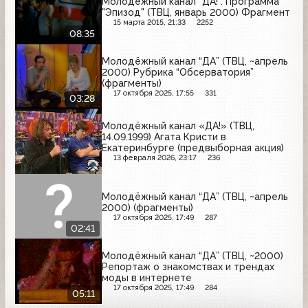
Молодёжный канал "ДА!". Программа
"Эпизод" (ТВЦ, январь 2000) Фрагмент
15 марта 2015, 21:33
2252
08:35
Молодёжный канал “ДА” (ТВЦ, ~апрель
2000) Рубрика “Обсерватория”
(фрагменты)
17 октября 2025, 17:55
331
03:28
Молодёжный канал «ДА!» (ТВЦ,
14.09.1999) Агата Кристи в
Екатеринбурге (предвыборная акция)
13 февраля 2026, 23:17
236
Молодёжный канал “ДА” (ТВЦ, ~апрель
2000) (фрагменты)
17 октября 2025, 17:49
287
02:41
Молодёжный канал “ДА” (ТВЦ, ~2000)
Репортаж о знакомствах и трендах
моды в интернете
17 октября 2025, 17:49
284
05:11