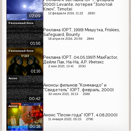
2000) Levante, лотерея "Золотой
Ключ", Timotei
12 февраля 2016, 11:22
2830
02:09
Рекламный блок
Реклама (ОРТ, 1999) Мишутка, Friskies,
Safeguard, Bounty
18 апреля 2016, 20:59
2844
01:56
Рекламный блок
Реклама (ОРТ, 04.05.1997) MaxFactor,
Дейли Пак, На-На, А.Р. Импэкс
2 мая 2021, 13:41
2530
01:16
Анонс
Анонсы фильмов "Коммандо" и
"Свидетель" (ОРТ, февраль, 2000)
30 июля 2021, 16:13
2589
00:42
Анонс
Анонс "Песни года" (ОРТ, 4.08.2000)
11 января 2022, 05:23
2796
00:18