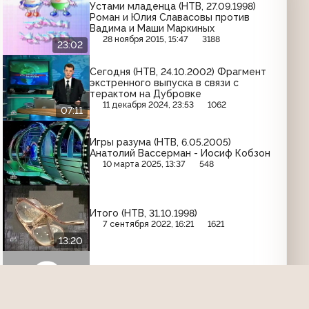
Устами младенца (НТВ, 27.09.1998)
Роман и Юлия Славасовы против
Вадима и Маши Маркиных
28 ноября 2015, 15:47
3188
23:02
Сегодня (НТВ, 24.10.2002) Фрагмент
экстренного выпуска в связи с
терактом на Дубровке
11 декабря 2024, 23:53
1062
07:11
Игры разума (НТВ, 6.05.2005)
Анатолий Вассерман - Иосиф Кобзон
10 марта 2025, 13:37
548
Итого (НТВ, 31.10.1998)
7 сентября 2022, 16:21
1621
13:20
Сегодня (НТВ, 28.06.2009) Встреча
Россия-НАТО (фрагмент)
1 апреля 2024, 14:35
1745
02:56