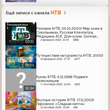
НТВ
Ещё записи с канала
Рекламный блок
Реклама (НТВ, 05.10.2000) Мир кожи в
Сокольниках, Русская Клеопатра,
Медицина-АСК, Дом кухни, Gorenje,
Три льва, Автореал, Majestic, XXL.RU,
2 февраля 2022, 21:37
1886
02:21
Бренд года-2000
Путешествия натуралиста (НТВ, 2000)
23 февраля 2021, 17:27
3277
25:53
Куклы (НТВ, 6.12.1998) Подвиги
челюскинцев
7 сентября 2022, 14:50
1625
10:34
Вкусные истории (НТВ, 17.11.2002)
Пирожное «Сладкая мечта»
13 октября 2025, 19:26
286