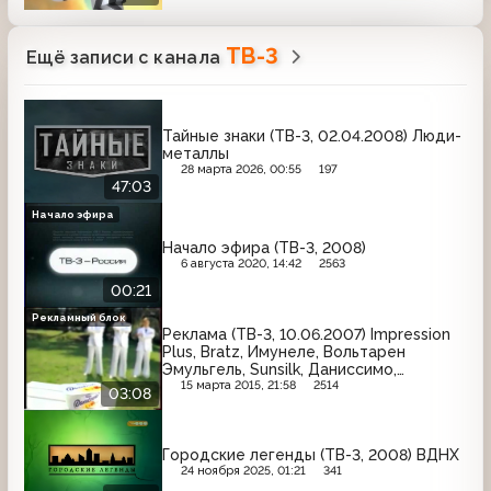
ТВ-3
Ещё записи с канала
Тайные знаки (ТВ-3, 02.04.2008) Люди-
металлы
28 марта 2026, 00:55
197
47:03
Начало эфира
Начало эфира (ТВ-3, 2008)
6 августа 2020, 14:42
2563
00:21
Рекламный блок
Реклама (ТВ-3, 10.06.2007) Impression
Plus, Bratz, Имунеле, Вольтарен
Эмульгель, Sunsilk, Даниссимо,
Техносила, Kosmostars, Shamtu,
15 марта 2015, 21:58
2514
03:08
Любимый сад
Городские легенды (ТВ-3, 2008) ВДНХ
24 ноября 2025, 01:21
341