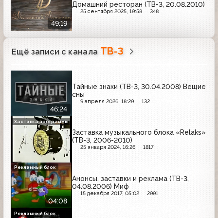
Домашний ресторан (ТВ-3, 20.08.2010)
25 сентября 2025, 19:58
348
49:19
ТВ-3
Ещё записи с канала
Тайные знаки (ТВ-3, 30.04.2008) Вещие
сны
9 апреля 2026, 18:29
132
46:24
Заставка программы
Заставка музыкального блока «Relaks»
(ТВ-3, 2006-2010)
25 января 2024, 16:26
1817
Рекламный блок
Анонсы, заставки и реклама (ТВ-3,
04.08.2006) Миф
15 декабря 2017, 05:02
2991
04:08
Рекламный блок