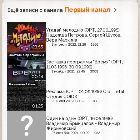
Первый канал
Ещё записи с канала
Угадай мелодию (ОРТ, 27.06.1995)
Надежда Петрова, Сергей Шухов,
Вера Маркина
8 апреля 2022, 21:29
1956
23:55
Заставка программы
Заставка программы "Время" (ОРТ,
11.03.1996-30.09.1999)
1 ноября 2021, 22:45
3008
00:14
Рекламный блок
Реклама (ОРТ, 01.09.1996) O.b., Tefal,
Студия СОЮЗ
25 июня 2019, 00:52
2183
01:25
Один на один (ОРТ, 16.05.1996)
Владимир Брынцалов - Владимир
Жириновский
27 октября 2024, 00:29
982