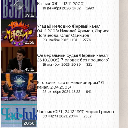
Взгляд (ОРТ, 13.11.2000)
19 декабря 2020, 14:32
1990
39:12
Угадай мелодию (Первый канал,
04.11.2003) Николай Храмов, Лариса
Логвинова, Олег Одинцов
20 ноября 2015, 11:31
2776
21:55
Федеральный судья (Первый канал,
26.10.2005) "Человек без прошлого"
15 октября 2025, 20:39
321
45:12
Кто хочет стать миллионером? (1
канал, 2.04.2005)
25 октября 2024, 18:22
941
Час пик (ОРТ, 24.12.1997) Борис Громов
30 марта 2021, 20:44
2352
20:56