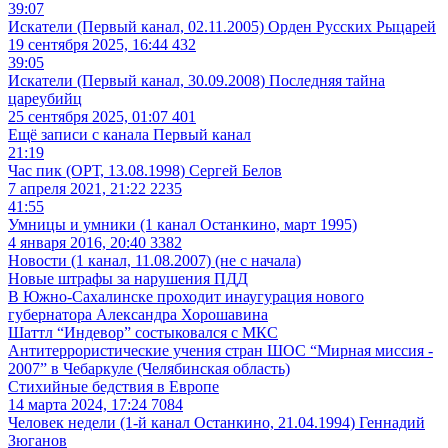
39:07
Искатели (Первый канал, 02.11.2005) Орден Русских Рыцарей
19 сентября 2025, 16:44
432
39:05
Искатели (Первый канал, 30.09.2008) Последняя тайна
цареубийц
25 сентября 2025, 01:07
401
Ещё записи с канала
Первый канал
21:19
Час пик (ОРТ, 13.08.1998) Сергей Белов
7 апреля 2021, 21:22
2235
41:55
Умницы и умники (1 канал Останкино, март 1995)
4 января 2016, 20:40
3382
Новости (1 канал, 11.08.2007) (не с начала)
Новые штрафы за нарушения ПДД
В Южно-Сахалинске проходит инаугурация нового
губернатора Александра Хорошавина
Шаттл “Индевор” состыковался с МКС
Антитеррористические учения стран ШОС “Мирная миссия -
2007” в Чебаркуле (Челябинская область)
Стихийные бедствия в Европе
14 марта 2024, 17:24
7084
Человек недели (1-й канал Останкино, 21.04.1994) Геннадий
Зюганов