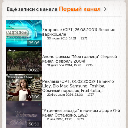
Первый канал
Ещё записи с канала
Здоровье (ОРТ, 25.08.2001) Лечение
варикоцеле
30 июля 2015, 14:21
2371
35:05
Анонс
Анонс фильма "Моя граница" (Первый
канал, февраль 2004)
31 декабря 2014, 15:28
2935
00:22
Рекламный блок
Реклама (ОРТ, 01.02.2002) ТВ Бинго
Шоу, Bio Max, Samsung, Toshiba,
Обычный порошок, Fruit-tella,
Балтимор, Fa, Erdal, Sorti
22 февраля 2024, 23:00
1727
03:09
"Утренняя звезда" в ночном эфире (1-й
канал Останкино, 1992)
2 мая 2016, 13:26
3373
58:50