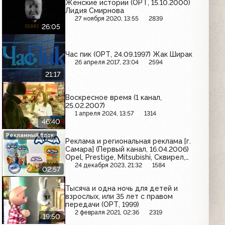
Женские истории (ОРТ, 15.10.2000)
Лидия Смирнова
27 ноября 2020, 13:55
2839
26:05
Час пик (ОРТ, 24.09.1997) Жак Ширак
26 апреля 2017, 23:04
2594
21:17
Воскресное время (1 канал,
25.02.2007)
1 апреля 2024, 13:57
1314
46:40
Рекламный блок
Реклама и региональная реклама [г.
Самара] (Первый канал, 16.04.2006)
Opel, Prestige, Mitsubishi, Сквирел,
Maitre, Ideal, Агуша, Креативное
24 декабря 2023, 21:32
1584
02:57
рукоделие, Росно, Жокей, Техносила
Тысяча и одна ночь для детей и
взрослых, или 35 лет с правом
передачи (ОРТ, 1999)
2 февраля 2021, 02:36
2319
19:50