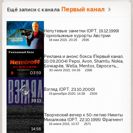
Первый канал
Ещё записи с канала
Непутевые заметки (ОРТ, 19.12.1999)
Горнолыжные курорты Австрии
18 мая 2021, 20:25
2595
Рекламный блок
Реклама и анонс бокса (Первый канал,
10.09.2004) Pepsi, Avon, Shamtu, Nokia,
Бочкарёв, Wella, Mentos, Евросеть,
Garnier, Wellaflex, Dirol
30 июля 2021, 04:39
2396
03:59
Взгляд (ОРТ, 23.10.2000)
19 декабря 2020, 14:28
2309
39:13
Творческий вечер к 50-летию Никиты
Михалкова (ОРТ, 22.10.1995) Фрагмент
16 июня 2015, 10:57
2571
14:56