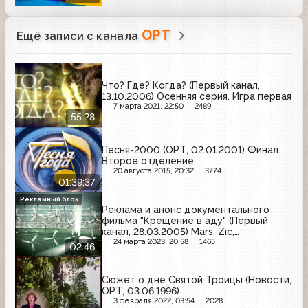
ОРТ
Ещё записи с канала
Что? Где? Когда? (Первый канал,
13.10.2006) Осенняя серия. Игра первая
7 марта 2021, 22:50
2489
55:28
Песня-2000 (ОРТ, 02.01.2001) Финал.
Второе отделение
20 августа 2015, 20:32
3774
01:39:37
Рекламный блок
Реклама и анонс документального
фильма "Крещение в аду" (Первый
канал, 28.03.2005) Mars, Zic,
Zlatopramen, Intel, Megapolis, Старый
24 марта 2023, 20:58
1465
02:46
мельник
Сюжет о дне Святой Троицы (Новости,
ОРТ, 03.06.1996)
3 февраля 2022, 03:54
2028