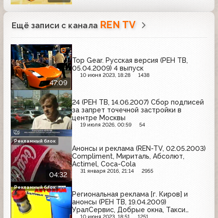
REN TV
Ещё записи с канала
Top Gear. Русская версия (РЕН ТВ,
05.04.2009) 4 выпуск
10 июня 2023, 18:28
1438
47:09
24 (РЕН ТВ, 14.06.2007) Сбор подписей
за запрет точечной застройки в
центре Москвы
19 июля 2026, 00:59
54
Рекламный блок
Анонсы и реклама (REN-TV, 02.05.2003)
Compliment, Мириталь, Абсолют,
Actimel, Coca-Cola
31 января 2016, 21:14
2955
04:32
Рекламный блок
Региональная реклама [г. Киров] и
анонсы (РЕН ТВ, 19.04.2009)
УралСервис, Добрые окна, Такси
"Самурай", Топ Шина, Автосалон
10 июня 2023, 18:51
1251