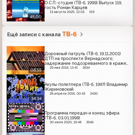
О.С.П.-студия (ТВ-6, 1999) Выпуск 119,
гость Роман Карцев
13 августа 2025, 12:03
519
45:00
ТВ-6
Ещё записи с канала
Дорожный патруль (ТВ-6, 19.11.2001)
ДТП на проспекте Вернадского;
задержание подозреваемого в краже;
ДТП на Большом Москворецком мосту
29 мая 2016, 13:41
2634
08:55
Акулы политпера (ТВ-6, 1997) Владимир
Жириновский
26 апреля 2016, 00:42
2430
34:34
Конец эфира
Программа передач и конец эфира
(ТВ-6, 03.01.1998)
30 июля 2020, 16:48
3546