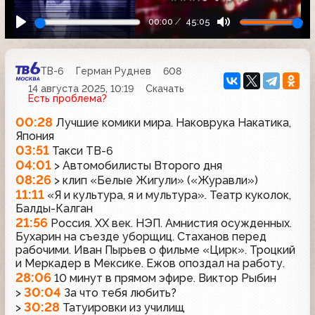
00:00
45:05
ТВ-6
Герман Руднев
608
14 августа 2025, 10:19
Скачать
Есть проблема?
00:28
Лучшие комики мира. Наковрука Накатика,
Япония
03:51
Такси ТВ-6
04:01
> Автомобилисты Второго дня
08:26
> клип «Белые Жигули» («Журавли»)
11:11
«Я и культура, я и мультура». Театр куколок,
Балды-Калган
21:56
Россия. XX век. НЭП. Амнистия осужденных.
Бухарин на съезде уборщиц. Стаханов перед
рабочими. Иван Пырьев о фильме «Цирк». Троцкий
и Меркадер в Мексике. Ежов опоздал на работу.
28:06
10 минут в прямом эфире. Виктор Рыбин
30:04
>
За что тебя любить?
30:28
>
Татуировки из училищ