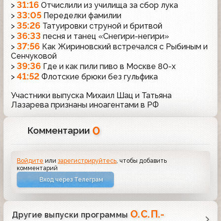
31:16
>
Отчислили из училища за сбор лука
33:05
>
Переделки фамилии
35:26
>
Татуировки струной и бритвой
36:33
>
песня и танец «Снегири-негири»
37:56
>
Как Жириновский встречался с Рыбиным и
Сенчуковой
39:36
>
Где и как пили пиво в Москве 80-х
41:52
>
Флотские брюки без гульфика
Участники выпуска Михаил Шац и Татьяна
Лазарева признаны иноагентами в РФ
0
Комментарии
Войдите
или
зарегистрируйтесь
, чтобы добавить
комментарий
Вход через Телеграм
О.С.П.-
Другие выпуски программы