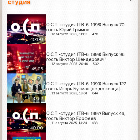
студия
О.С.П.-студия (ТВ-6, 1998) Выпуск 70,
гость Юрий Грымов
12 августа 2025, 11:02
470
40:00
О.С.П.-студия (ТВ-6, 1999) Выпуск 96,
гость Виктор Шендерович*
12 августа 2025, 20:46
502
45:05
О.С.П.-студия (ТВ-6, 1999) Выпуск 127,
гость Игорь Бутман [не до конца]
13 августа 2025, 13:01
644
37:52
О.С.П.-студия (ТВ-6, 1997) Выпуск 46,
гость Виктор Ерофеев
11 августа 2025, 14:24
433
40:00