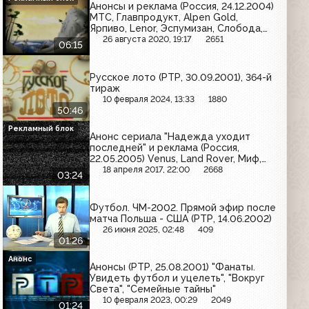
Анонсы и реклама (Россия, 24.12.2004)
МТС, Главпродукт, Alpen Gold,
Ярпиво, Lenor, Эспумизан, Слобода,
Home Credit, Мегафон, Golden Fields,
26 августа 2020, 19:17
2651
06:15
Braun, Heineken, Красная линия,
Русское лото, Mentos, Pepsi
Русское лото (РТР, 30.09.2001), 364-й
тираж
10 февраля 2024, 13:33
1880
50:46
Рекламный блок
Анонс сериала "Надежда уходит
последней" и реклама (Россия,
22.05.2005) Venus, Land Rover, Миф,
Maggi, Tefal, Dirol, Даниссимо
18 апреля 2017, 22:00
2668
03:24
Футбол. ЧМ-2002. Прямой эфир после
матча Польша - США (РТР, 14.06.2002)
26 июня 2025, 02:48
409
01:26
Анонс
Анонсы (РТР, 25.08.2001) "Фанаты.
Увидеть футбол и уцелеть", "Вокруг
Света", "Семейные тайны"
10 февраля 2023, 00:29
2049
01:24