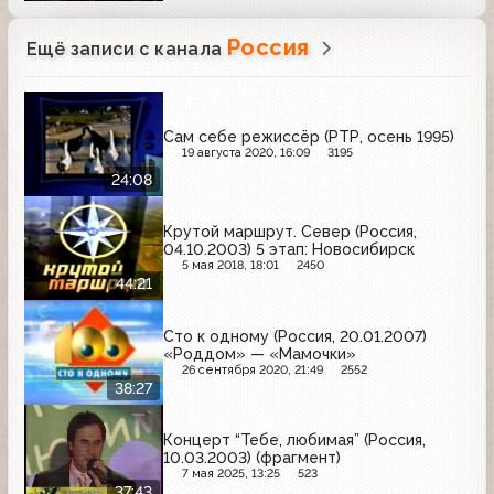
Россия
Ещё записи с канала
Сам себе режиссёр (РТР, осень 1995)
19 августа 2020, 16:09
3195
24:08
Крутой маршрут. Север (Россия,
04.10.2003) 5 этап: Новосибирск
5 мая 2018, 18:01
2450
44:21
Сто к одному (Россия, 20.01.2007)
«Роддом» — «Мамочки»
26 сентября 2020, 21:49
2552
38:27
Концерт “Тебе, любимая” (Россия,
10.03.2003) (фрагмент)
7 мая 2025, 13:25
523
37:43