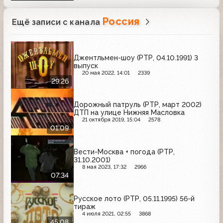
Россия
Ещё записи с канала
Джентльмен-шоу (РТР, 04.10.1991) 3
выпуск
20 мая 2022, 14:01
2339
29:26
Дорожный патруль (РТР, март 2002)
ДТП на улице Нижняя Масловка
21 октября 2019, 15:04
2578
01:09
Вести-Москва + погода (РТР,
31.10.2001)
8 мая 2023, 17:32
2966
07:34
Русское лото (РТР, 05.11.1995) 56-й
тираж
4 июля 2021, 02:55
3868
45:08