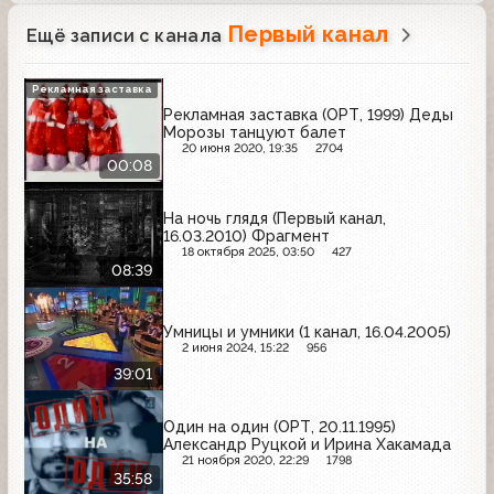
Первый канал
Ещё записи с канала
Рекламная заставка
Рекламная заставка (ОРТ, 1999) Деды
Морозы танцуют балет
20 июня 2020, 19:35
2704
00:08
На ночь глядя (Первый канал,
16.03.2010) Фрагмент
18 октября 2025, 03:50
427
08:39
Умницы и умники (1 канал, 16.04.2005)
2 июня 2024, 15:22
956
39:01
Один на один (ОРТ, 20.11.1995)
Александр Руцкой и Ирина Хакамада
21 ноября 2020, 22:29
1798
35:58