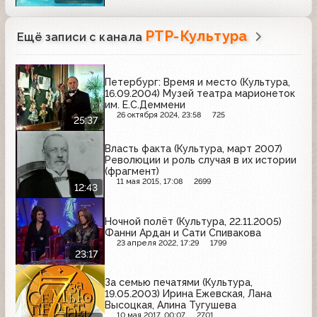
РТР-Культура
Ещё записи с канала
Петербург: Время и место (Культура,
16.09.2004) Музей театра марионеток
им. Е.С.Деммени
26 октября 2024, 23:58
725
25:37
Власть факта (Культура, март 2007)
Революции и роль случая в их истории
(фрагмент)
11 мая 2015, 17:08
2699
12:43
Ночной полёт (Культура, 22.11.2005)
Фанни Ардан и Сати Спивакова
23 апреля 2022, 17:29
1799
23:17
За семью печатями (Культура,
19.05.2003) Ирина Ежевская, Лана
Высоцкая, Алина Тугушева
10 мая 2017, 00:07
2701