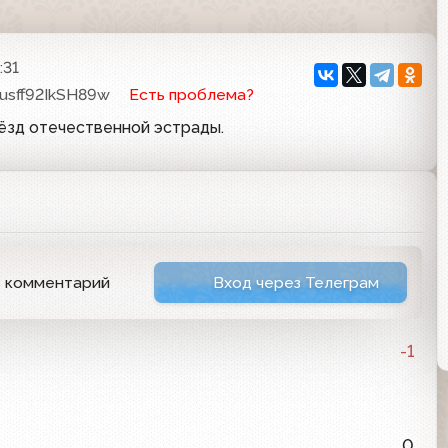
:31
usff92IkSH89w
Есть проблема?
ёзд отечественной эстрады.
ь комментарий
Вход через Телеграм
-1
0