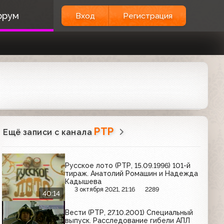
орум
Вход
Регистрация
РТР
Ещё записи с канала
Русское лото (РТР, 15.09.1996) 101-й
тираж. Анатолий Ромашин и Надежда
Кадышева
3 октября 2021, 21:16
2289
40:14
Вести (РТР, 27.10.2001) Специальный
выпуск. Расследование гибели АПЛ