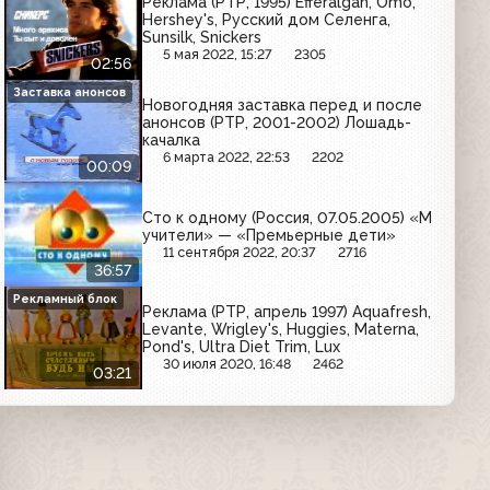
Реклама (РТР, 1995) Efferalgan, Omo,
Hershey's, Русский дом Селенга,
Sunsilk, Snickers
5 мая 2022, 15:27
2305
02:56
Заставка анонсов
Новогодняя заставка перед и после
анонсов (РТР, 2001-2002) Лошадь-
качалка
6 марта 2022, 22:53
2202
00:09
Сто к одному (Россия, 07.05.2005) «М
учители» — «Премьерные дети»
11 сентября 2022, 20:37
2716
36:57
Рекламный блок
Реклама (РТР, апрель 1997) Aquafresh,
Levante, Wrigley's, Huggies, Materna,
Pond's, Ultra Diet Trim, Lux
30 июля 2020, 16:48
2462
03:21