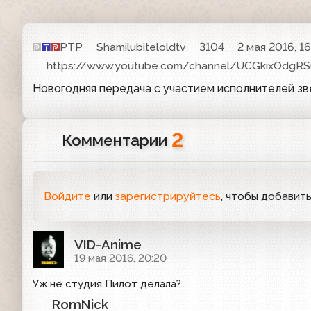
РТР
Shamilubiteloldtv
3104
2 мая 2016, 16
https://www.youtube.com/channel/UCGkixOdgRS
Новогодняя передача с участием исполнителей зв
2
Комментарии
Войдите
или
зарегистрируйтесь
, чтобы добавит
VID-Anime
19 мая 2016, 20:20
Уж не студия Пилот делала?
RomNick