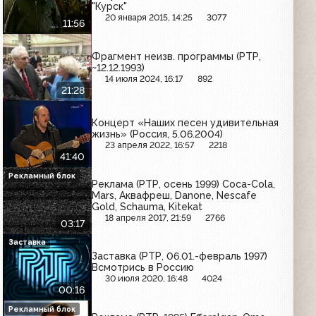
"Курск"
20 января 2015, 14:25
3077
11:56
Фрагмент неизв. программы (РТР,
~12.12.1993)
14 июля 2024, 16:17
892
21:28
Концерт «Наших песен удивительная
жизнь» (Россия, 5.06.2004)
23 апреля 2022, 16:57
2218
41:40
Рекламный блок
Реклама (РТР, осень 1999) Coca-Cola,
Mars, Аквафреш, Danone, Nescafe
Gold, Schauma, Kitekat
18 апреля 2017, 21:59
2766
03:17
Заставка
Заставка (РТР, 06.01.-февраль 1997)
Всмотрись в Россию
30 июля 2020, 16:48
4024
00:16
Рекламный блок