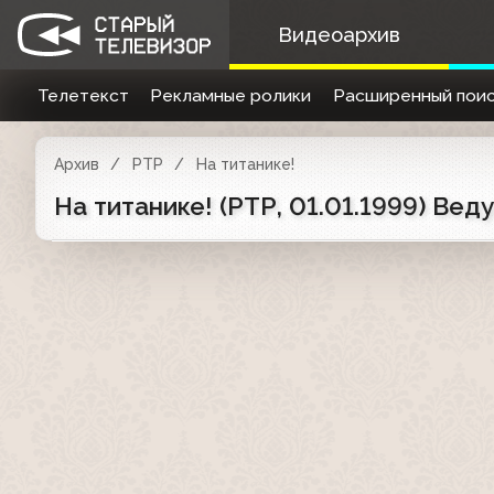
Видеоархив
Телетекст
Рекламные ролики
Расширенный поис
Архив
РТР
На титанике!
На титанике! (РТР, 01.01.1999) Ве