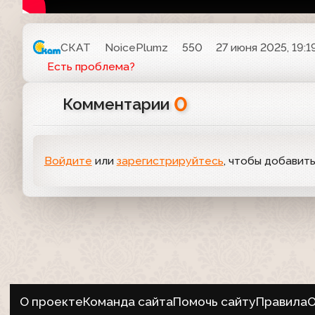
СКАТ
NoicePlumz
550
27 июня 2025, 19:1
Есть проблема?
0
Комментарии
Войдите
или
зарегистрируйтесь
, чтобы добавит
О проекте
Команда сайта
Помочь сайту
Правила
О