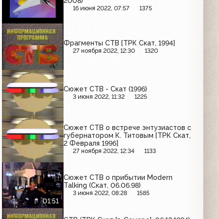
2008)
16 июня 2022, 07:57
1375
Фрагменты СТВ [ТРК Скат, 1994]
27 ноября 2022, 12:30
1320
Сюжет СТВ - Скат (1996)
3 июня 2022, 11:32
1225
Сюжет СТВ о встрече энтузиастов с
губернатором К. Титовым [ТРК Скат,
2 Февраля 1996]
27 ноября 2022, 12:34
1133
Сюжет СТВ о прибытии Modern
Talking (Скат, 06.06.98)
3 июня 2022, 08:28
1585
01:51