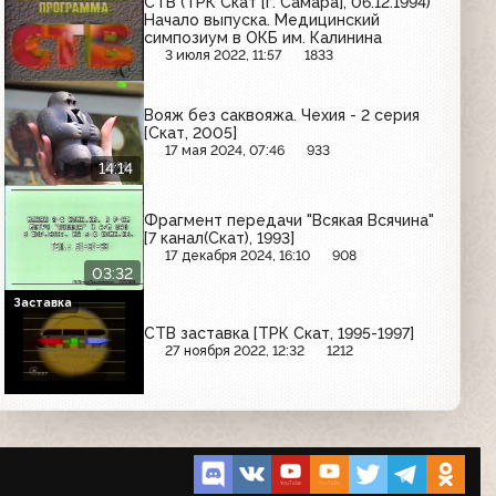
СТВ (ТРК Скат [г. Самара], 06.12.1994)
Начало выпуска. Медицинский
симпозиум в ОКБ им. Калинина
3 июля 2022, 11:57
1833
Вояж без саквояжа. Чехия - 2 серия
[Скат, 2005]
17 мая 2024, 07:46
933
14:14
Фрагмент передачи "Всякая Всячина"
[7 канал(Скат), 1993]
17 декабря 2024, 16:10
908
03:32
Заставка
СТВ заставка [ТРК Скат, 1995-1997]
27 ноября 2022, 12:32
1212