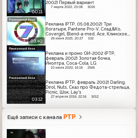
2002) Первый вариант
7 марта 2022, 23:08
3016
00:11
Рекламный блок
Реклама (РТР, 05.08.2002) Три
богатыря, Pantene Pro-V, Слад&Ко,
Covergirl, Blend-a-med, Ace, Клинское,
Lenor, Mynthon
26 июня 2025, 20:27
532
03:40
Рекламный блок
Реклама и промо ОИ-2002 (РТР,
февраль 2002) Золотая бочка,
Инолтра, Coca-Cola, LG
10 июля 2020, 16:18
2565
Рекламный блок
Реклама (РТР, февраль 2002) Darling,
Dirol, Nuts, Сказ про Федота-стрельца,
Picnic, Шок, Lay's
27 апреля 2016, 22:16
3012
03:12
РТР
Ещё записи с канала