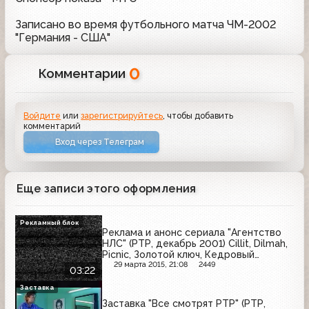
Записано во время футбольного матча ЧМ-2002
"Германия - США"
0
Комментарии
Войдите
или
зарегистрируйтесь
, чтобы добавить
комментарий
Вход через Телеграм
Еще записи этого оформления
Рекламный блок
Реклама и анонс сериала "Агентство
НЛС" (РТР, декабрь 2001) Cillit, Dilmah,
Picnic, Золотой ключ, Кедровый
бальзам, Патра, Воздушный, Milagro
29 марта 2015, 21:08
2449
03:22
Заставка
Заставка "Все смотрят РТР" (РТР,