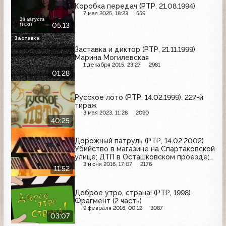
Коробка передач (РТР, 21.08.1994)
7 мая 2025, 18:23
559
05:13
Заставка
Заставка и диктор (РТР, 21.11.1999)
Марина Могилевская
1 декабря 2015, 23:27
2981
01:28
Русское лото (РТР, 14.02.1999). 227-й
тираж
3 мая 2023, 11:28
2090
40:25
Дорожный патруль (РТР, 14.02.2002)
Убийство в магазине на Спартаковской
улице; ДТП в Осташковском проезде;
ДТП на Широкой улице
3 июня 2016, 17:07
2176
11:52
Доброе утро, страна! (РТР, 1998)
Фрагмент (2 часть)
9 февраля 2016, 00:12
3087
03:07