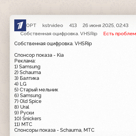
ОРТ
kstrvideo
413
26 июня 2025, 02:43
Собственная оцифровка. VHSRip
Есть проблем
Собственная оцифровка. VHSRip
Спонсор показа - Kia
Реклама:
1) Samsung
2) Schauma
3) Балтика
4) LG
5) Старый мельник
6) Samsung
7) Old Spice
8) Ural
9) Руски
10) Snickers
11) МТС
Спонсоры показа - Schauma, МТС