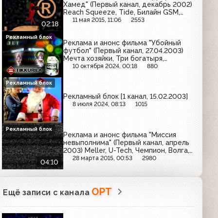
Хамед" (Первый канал, декабрь 2002)
Reach Squeeze, Tide, Билайн GSM,
Мемория
11 мая 2015, 11:06
2553
02:18
Рекламный блок
Реклама и анонс фильма "Убойный
футбол" (Первый канал, 27.04.2003)
Мечта хозяйки, Три богатыря,
Любимый сад, Lomilan, ТНК, Быстров,
10 октября 2024, 00:18
880
Кено, Reflex, Tikkurila, Домик в
деревне
Рекламный блок
Рекламный блок [1 канал, 15.02.2003]
8 июля 2024, 08:13
1015
Рекламный блок
Реклама и анонс фильма "Миссия
невыполнима" (Первый канал, апрель
2003) Meller, U-Tech, Чемпион, Волга,
Carlsberg, Invite+, LG, Gillette Slalom
28 марта 2015, 00:53
2980
04:10
Plus, Тонус
ОРТ
Ещё записи с канала