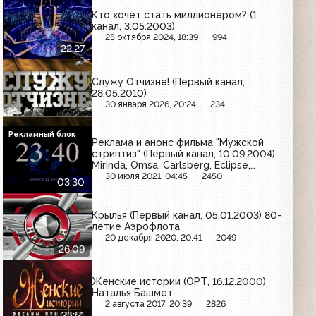
Кто хочет стать миллионером? (1
канал, 3.05.2003)
25 октября 2024, 18:39
994
22:27
Служу Отчизне! (Первый канал,
28.05.2010)
30 января 2026, 20:24
234
Рекламный блок
Реклама и анонс фильма "Мужской
стриптиз" (Первый канал, 10.09.2004)
Mirinda, Omsa, Carlsberg, Eclipse,
Blend-a-med, Nokia, Красная линия,
30 июля 2021, 04:45
2450
03:30
Клинское
Крылья (Первый канал, 05.01.2003) 80-
летие Аэрофлота
20 декабря 2020, 20:41
2049
26:09
Женские истории (ОРТ, 16.12.2000)
Наталья Башмет
2 августа 2017, 20:39
2826
25:51