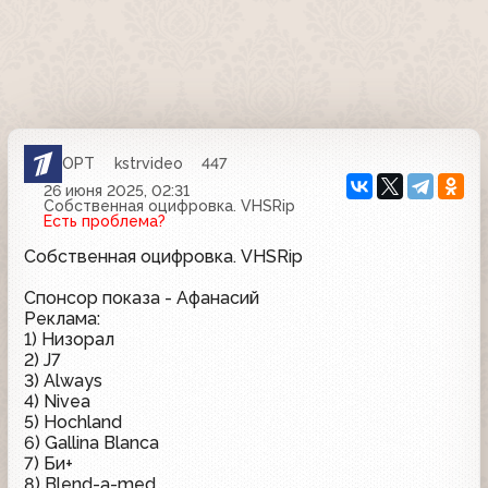
ОРТ
kstrvideo
447
26 июня 2025, 02:31
Собственная оцифровка. VHSRip
Есть проблема?
Собственная оцифровка. VHSRip
Спонсор показа - Афанасий
Реклама:
1) Низорал
2) J7
3) Always
4) Nivea
5) Hochland
6) Gallina Blanca
7) Би+
8) Blend-a-med