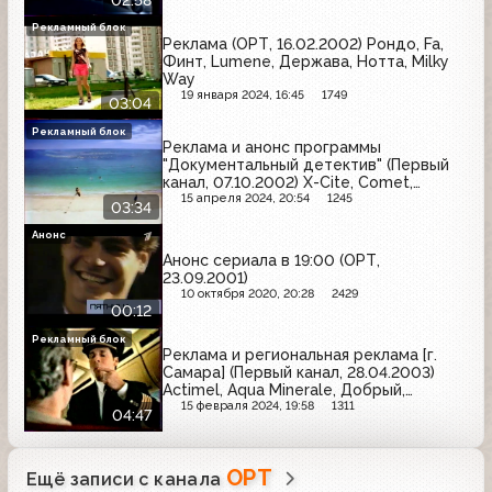
Рекламный блок
Реклама (ОРТ, 16.02.2002) Рондо, Fa,
Финт, Lumene, Держава, Нотта, Milky
Way
19 января 2024, 16:45
1749
03:04
Рекламный блок
Реклама и анонс программы
"Документальный детектив" (Первый
канал, 07.10.2002) X-Cite, Comet,
Coldrex, Tide, Билайн GSM, Milagro,
15 апреля 2024, 20:54
1245
03:34
Pantene Pro-V, Lay's
Анонс
Анонс сериала в 19:00 (ОРТ,
23.09.2001)
10 октября 2020, 20:28
2429
00:12
Рекламный блок
Реклама и региональная реклама [г.
Самара] (Первый канал, 28.04.2003)
Actimel, Aqua Minerale, Добрый,
Blendax, Hochland, Ярославские краски,
15 февраля 2024, 19:58
1311
04:47
Фруктовый сад, Фругурт, Grand,
Cheetos, Rich, Meller, Долина, Ладья
ОРТ
Ещё записи с канала