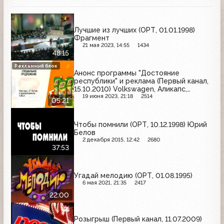
Лучшие из лучших (ОРТ, 01.01.1998)
Фрагмент
21 мая 2023, 14:55
1434
48:15
Рекламный блок
Анонс программы "Достояние
республики" и реклама (Первый канал,
15.10.2010) Volkswagen, Аликапс,
Фитолакс, Bridgestone, Главбух, Paco
19 июня 2023, 21:18
2514
05:21
Rabanne, Пятёрочка, Maitre, Наш
гипермаркет, Barilla, Перекрёсток,
Карусель, Скит
Чтобы помнили (ОРТ, 10.12.1998) Юрий
Белов
2 декабря 2015, 12:42
2680
37:53
Угадай мелодию (ОРТ, 01.08.1995)
6 мая 2021, 21:35
2417
22:00
Розыгрыш (Первый канал, 11.07.2009)