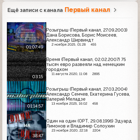
Первый канал
Ещё записи с канала
Розыгрыш (Первый канал, 27.09.2003)
Дана Борисова, Борис Моисеев,
Александр Ширвиндт
2 ноября 2025, 01:28
455
01:07:49
Время (Первый канал, 02.02.2007) 75
тысяч евро развеяли над немецким
городком
11 августа 2020, 11:08
2895
03:15
Розыгрыш (Первый канал, 27.03.2004)
Александр Семчев, Екатерина Гусева,
Валерий Меладзе
13 ноября 2025, 16:02
458
01:14:57
Один на один (ОРТ, 29.08.1996) Эдуард
Лимонов и Владимир Солоухин
23 ноября 2020, 22:18
2204
38:47