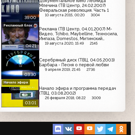
Документальное кино Леонида
Млечина (ТВ Центр, 24.02.2007)
Февральская революция. Часть 1
10 августа 2015, 00:20
3004
39:00
Рекламный блок
Реклама (ТВ Центр, 04.01.2007) М-
Видео, Tchibo, Maybelline, Техносила,
Импаза, Domestos, Митинский
радиорынок, Sagitta,
19 августа 2020, 15:49
2145
04:21
Электрогорскмебел
Серебряный диск (ТВЦ, 04.05.2003)
Барбара - Песня о первой любви
9 апреля 2019, 21:45
2736
03:30
Начало эфира
Начало эфира и программа передач
(ТВЦ, 03.08.2002)
26 февраля 2018, 08:22
3009
03:01