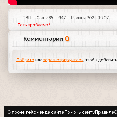
ТВЦ
Glanvl85
647
15 июня 2025, 16:07
Есть проблема?
0
Комментарии
Войдите
или
зарегистрируйтесь
, чтобы добавит
О проекте
Команда сайта
Помочь сайту
Правила
О