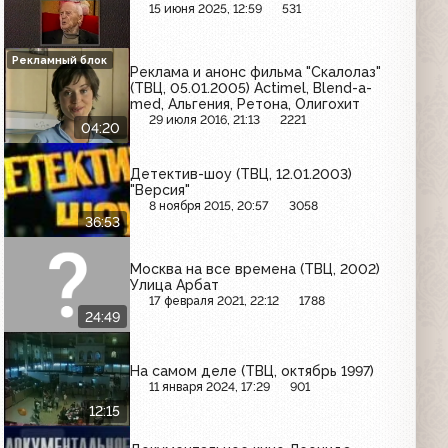
15 июня 2025, 12:59
531
Рекламный блок
Реклама и анонс фильма "Скалолаз"
(ТВЦ, 05.01.2005) Actimel, Blend-a-
med, Альгения, Ретона, Олигохит
29 июля 2016, 21:13
2221
04:20
Детектив-шоу (ТВЦ, 12.01.2003)
"Версия"
8 ноября 2015, 20:57
3058
36:53
Москва на все времена (ТВЦ, 2002)
Улица Арбат
17 февраля 2021, 22:12
1788
24:49
На самом деле (ТВЦ, октябрь 1997)
11 января 2024, 17:29
901
12:15