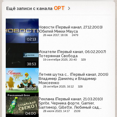
ОРТ
Ещё записи с канала
Новости (Первый канал, 27.12.2003)
Юбилей Микки Мауса
26 мая 2017, 18:06
2479
02:13
Искатели (Первый канал, 06.02.2007)
Потерянная Свобода
19 сентября 2025, 20:40
329
38:53
Летняя шутка с... (Первый канал, 2005)
Владимир Данилец и Владимир
Моисеенко
28 октября 2025, 16:12
328
26:09
Рекламный блок
Реклама (Первый канал, 21.03.2010)
Sprite, Черника форте, Garnier,
Балтимор, Gillette, Любимый сад,
Лесной бальзам, Tide, Имунеле, Vichy,
28 июля 2023, 14:17
2109
04:00
Компливит, Maggi