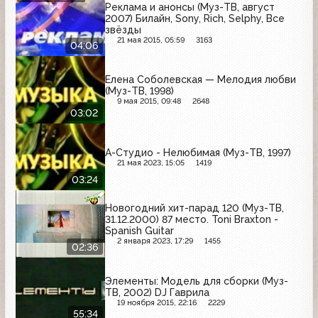
Реклама и анонсы (Муз-ТВ, август
2007) Билайн, Sony, Rich, Selphy, Все
звёзды
21 мая 2015, 05:59
3163
04:06
Елена Соболевская — Мелодия любви
(Муз-ТВ, 1998)
9 мая 2015, 09:48
2648
03:02
А-Студио - Нелюбимая (Муз-ТВ, 1997)
21 мая 2023, 15:05
1419
03:24
Новогодний хит-парад 120 (Муз-ТВ,
31.12.2000) 87 место. Toni Braxton -
Spanish Guitar
2 января 2023, 17:29
1455
02:36
Элементы: Модель для сборки (Муз-
ТВ, 2002) DJ Гаврила
19 ноября 2015, 22:16
2229
55:34