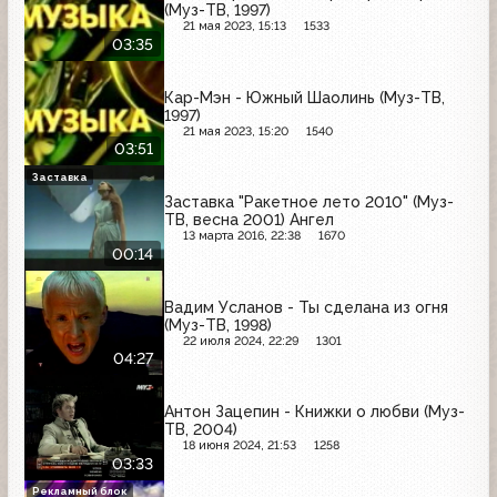
(Муз-ТВ, 1997)
21 мая 2023, 15:13
1533
03:35
Кар-Мэн - Южный Шаолинь (Муз-ТВ,
1997)
21 мая 2023, 15:20
1540
03:51
Заставка
Заставка "Ракетное лето 2010" (Муз-
ТВ, весна 2001) Ангел
13 марта 2016, 22:38
1670
00:14
Вадим Усланов - Ты сделана из огня
(Муз-ТВ, 1998)
22 июля 2024, 22:29
1301
04:27
Антон Зацепин - Книжки о любви (Муз-
ТВ, 2004)
18 июня 2024, 21:53
1258
03:33
Рекламный блок